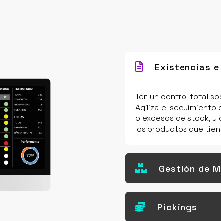

Existencias e
Ten un control total so
Agiliza el seguimiento 
o excesos de stock, y 
los productos que tie

Gestión de M

Pickings