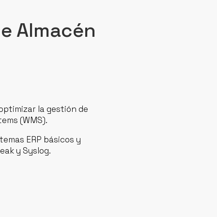
de Almacén
ptimizar la gestión de
tems (WMS).
temas ERP básicos y
eak y Syslog.