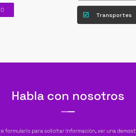
MO

Transportes
Habla con nosotros
te formulario para solicitar información, ver una demos