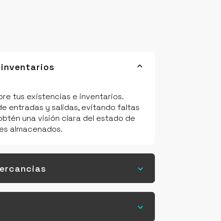
 inventarios
3
bre tus existencias e inventarios.
de entradas y salidas, evitando faltas
obtén una visión clara del estado de
nes almacenados.
ercancias
3
3