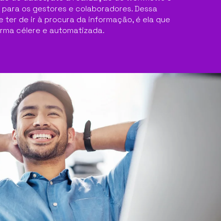
s para os gestores e colaboradores. Dessa
 ter de ir à procura da informação, é ela que
orma célere e automatizada.