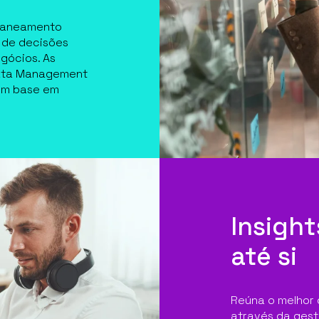
planeamento
 de decisões
gócios. As
 Data Management
com base em
Insigh
até si
Reúna o melhor 
através da gest