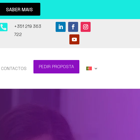
SABER MAIS

+351 219 363
722
PEDIR PROPOSTA
CONTACTOS