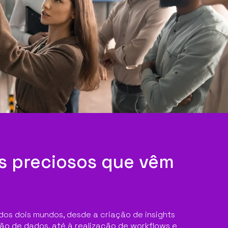
ts preciosos que vêm
dos dois mundos, desde a criação de insights
ão de dados, até à realização de workflows e