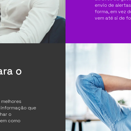
envio de alerta
forma, em vez de
vem até si de f
ara o
m melhores
a informação que
har o
 bem como