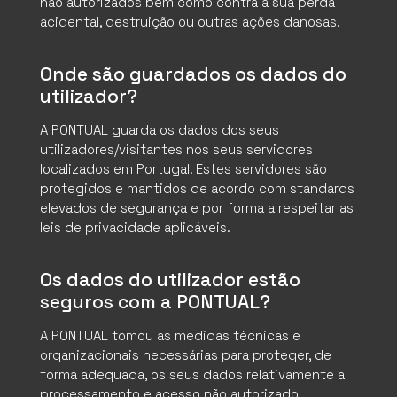
não autorizados bem como contra a sua perda
acidental, destruição ou outras ações danosas.
SOLUÇÕES
Onde são guardados os dados do
CONTEÚDOS
utilizador?
5 MIN. TECNOLÓGICOS
A PONTUAL guarda os dados dos seus
utilizadores/visitantes nos seus servidores
PODCAST
localizados em Portugal. Estes servidores são
protegidos e mantidos de acordo com standards
CARREIRAS
elevados de segurança e por forma a respeitar as
leis de privacidade aplicáveis.
SUPORTE
Os dados do utilizador estão
CONTACTOS
seguros com a PONTUAL?
A PONTUAL tomou as medidas técnicas e
PEDIR PROPOSTA
organizacionais necessárias para proteger, de
forma adequada, os seus dados relativamente a
processamento e acesso não autorizado.
PT