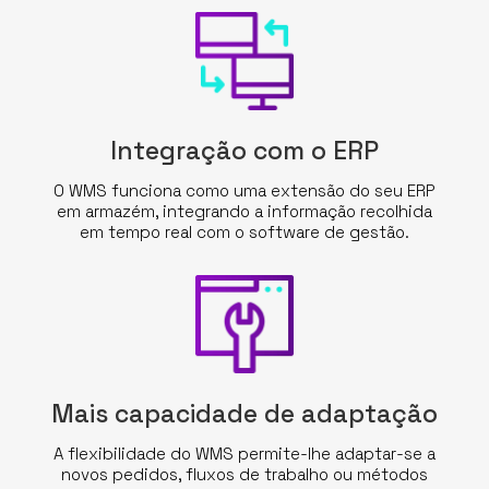
CONTEÚDOS
5 MIN. TECNOLÓGICOS
PODCAST
Integração com o ERP
CARREIRAS
O WMS funciona como uma extensão do seu ERP
em armazém, integrando a informação recolhida
em tempo real com o software de gestão.
SUPORTE
CONTACTOS
PEDIR PROPOSTA
Mais capacidade de adaptação
PT
A flexibilidade do WMS permite-lhe adaptar-se a
novos pedidos, fluxos de trabalho ou métodos