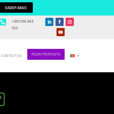
SABER MAIS

+351 219 363
722
PEDIR PROPOSTA
CONTACTOS