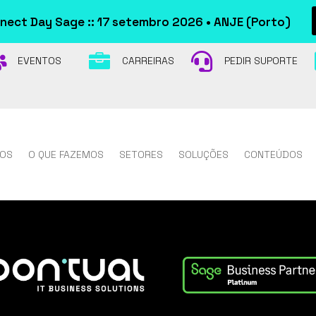
ect Day Sage :: 17 setembro 2026 • ANJE (Porto)



EVENTOS
CARREIRAS
PEDIR SUPORTE
OS
O QUE FAZEMOS
SETORES
SOLUÇÕES
CONTEÚDOS