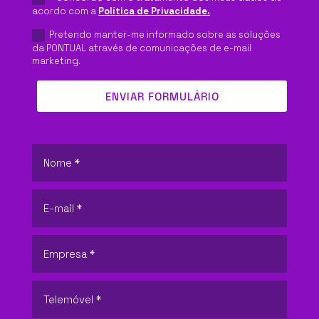
acordo com a
Política de Privacidade.
CONTEÚDOS
Pretendo manter-me informado sobre as soluções
da PONTUAL através de comunicações de e-mail
5 MIN. TECNOLÓGICOS
marketing.
PODCAST
ENVIAR FORMULÁRIO
CARREIRAS
SUPORTE
CONTACTOS
PEDIR PROPOSTA
PT