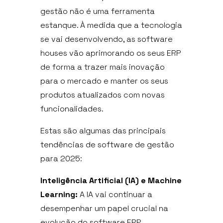
QUEM SOMOS
gestão não é uma ferramenta
estanque. À medida que a tecnologia
O QUE FAZEMOS
se vai desenvolvendo, as software
SETORES
houses vão aprimorando os seus ERP
de forma a trazer mais inovação
PRODUTOS
para o mercado e manter os seus
produtos atualizados com novas
SOLUÇÕES
funcionalidades.
CONTEÚDOS
Estas são algumas das principais
tendências de software de gestão
5 MIN. TECNOLÓGICOS
para 2025:
PODCAST
Inteligência Artificial (IA) e Machine
Learning:
A IA vai continuar a
CARREIRAS
desempenhar um papel crucial na
SUPORTE
evolução do software ERP,